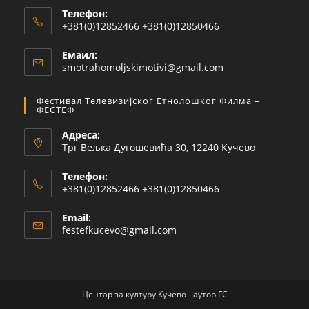
Телефон:
+381(0)12852466 +381(0)12850466
Емаил:
smotrahomoljskimotivi@gmail.com
Фестивал Телевизијског Етнолошког Филма –
ФЕСТЕФ
Адреса:
Трг Вељка Дугошевића 30, 12240 Кучево
Телефон:
+381(0)12852466 +381(0)12850466
Email:
festefkucevo@gmail.com
Центар за културу Кучево - аутор ГС