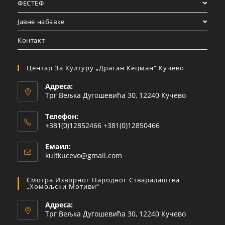
ФЕСТЕФ
Јавне набавке
Контакт
Центар За Културу „Драган Кецман“ Кучево
Адреса:
Трг Вељка Дугошевића 30, 12240 Кучево
Телефон:
+381(0)12852466 +381(0)12850466
Емаил:
kultkucevo@gmail.com
Смотра Изворног Народног Стваралаштва
„Хомољски Мотиви“
Адреса:
Трг Вељка Дугошевића 30, 12240 Кучево