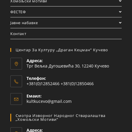
Хомољски мотиви
ФЕСТЕФ
Јавне набавке
Контакт
Центар За Културу „Драган Кецман“ Кучево
Адреса:
Трг Вељка Дугошевића 30, 12240 Кучево
Телефон:
+381(0)12852466 +381(0)12850466
Емаил:
kultkucevo@gmail.com
Смотра Изворног Народног Стваралаштва
„Хомољски Мотиви“
Адреса: