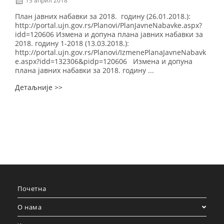
13 април 2018
План јавних набавки за 2018. годину (26.01.2018.):
http://portal.ujn.gov.rs/Planovi/PlanJavneNabavke.aspx?
idd=120606 Измена и допуна плана јавних набавки за
2018. годину 1-2018 (13.03.2018.):
http://portal.ujn.gov.rs/Planovi/IzmenePlanaJavneNabavk
e.aspx?idd=132306&pidp=120606 Измена и допуна
плана јавних набавки за 2018. годину ...
Детаљније >>
Почетна
О нама