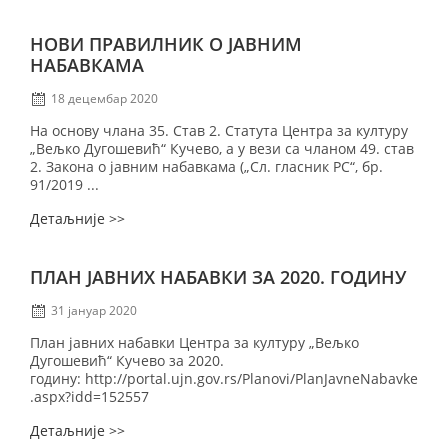
НОВИ ПРАВИЛНИК О ЈАВНИМ
НАБАВКАМА
18 децембар 2020
На основу члана 35. Став 2. Статута Центра за културу
„Вељко Дугошевић“ Кучево, а у вези са чланом 49. став
2. Закона о јавним набавкама („Сл. гласник РС“, бр.
91/2019 ...
Детаљније >>
ПЛАН ЈАВНИХ НАБАВКИ ЗА 2020. ГОДИНУ
31 јануар 2020
План јавних набавки Центра за културу „Вељко
Дугошевић“ Кучево за 2020.
годину: http://portal.ujn.gov.rs/Planovi/PlanJavneNabavke
.aspx?idd=152557
Детаљније >>